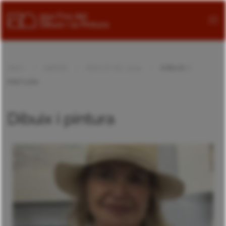
INICI
OBRES
EDICIÓ DE 2025
DIBUIX I
PINTURA
Dibuix i pintura