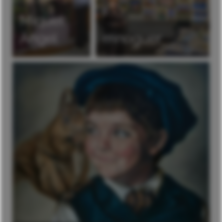
Miquel
Àngel
mnoguer